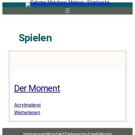
Zum
Inhalt
springen
Spielen
Der Moment
Acrylmalerei
:
Weiterlesen
Der
Moment
Impressum
Kontakt
Datenschutz­erklärung