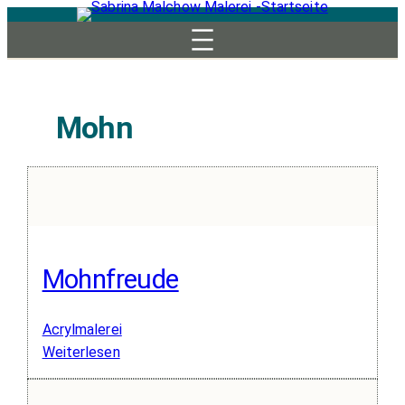
Zum
Inhalt
springen
Mohn
Mohnfreude
Acrylmalerei
:
Weiterlesen
Mohnfreude