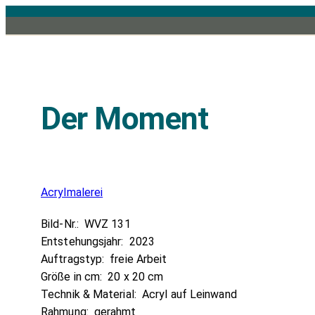
Zum
Inhalt
springen
Der Moment
Acrylmalerei
Bild-Nr.:
WVZ 131
Entstehungsjahr:
2023
Auftragstyp:
freie Arbeit
Größe in cm:
20 x 20 cm
Technik & Material:
Acryl auf Leinwand
Rahmung:
gerahmt