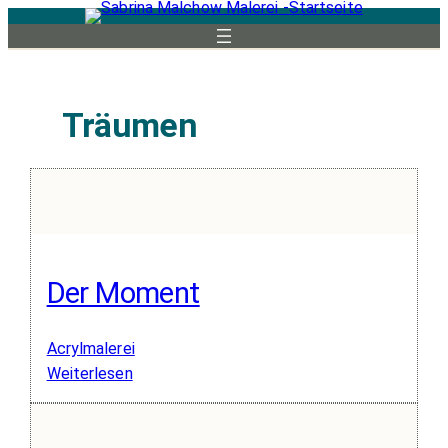
Zum
Inhalt
springen
Träumen
Der Moment
Acrylmalerei
:
Weiterlesen
Der
Moment