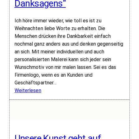
Danksagens“
Ich höre immer wieder, wie toll es ist zu
Weihnachten liebe Worte zu erhalten. Die
Menschen drücken ihre Dankbarkeit einfach
nochmal ganz anders aus und denken gegenseitig
an sich. Mit meiner individuellen und auch
personalisierten Malerei kann sich jeder sein
Wunschmotiv von mir malen lassen. Sei es das
Firmenlogo, wenn es an Kunden und
Geschäftspartner…
:
Weiterlesen
Weihnachten
–
„Zeit
der
Ruhe,
Unsere Kunst geht auf
Besinnlichkeit