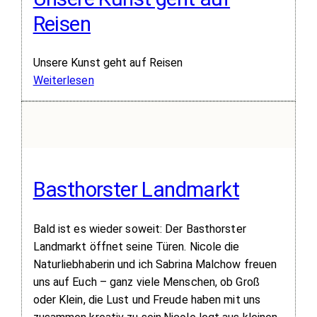
und
Reisen
des
Danksagens“
Unsere Kunst geht auf Reisen
:
Weiterlesen
Unsere
Kunst
geht
auf
Reisen
Basthorster Landmarkt
Bald ist es wieder soweit: Der Basthorster
Landmarkt öffnet seine Türen. Nicole die
Naturliebhaberin und ich Sabrina Malchow freuen
uns auf Euch – ganz viele Menschen, ob Groß
oder Klein, die Lust und Freude haben mit uns