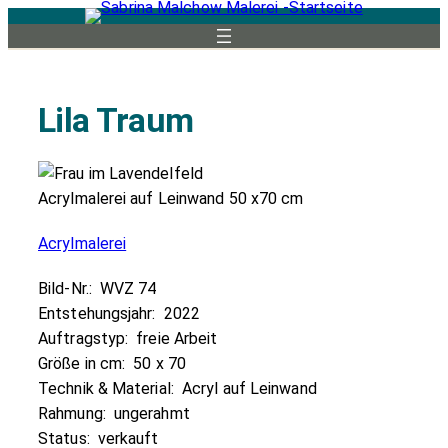
Zum
Inhalt
springen
Lila Traum
Acrylmalerei auf Leinwand 50 x70 cm
Acrylmalerei
Bild-Nr.:
WVZ 74
Entstehungsjahr:
2022
Auftragstyp:
freie Arbeit
Größe in cm:
50 x 70
Technik & Material:
Acryl auf Leinwand
Rahmung:
ungerahmt
Status:
verkauft