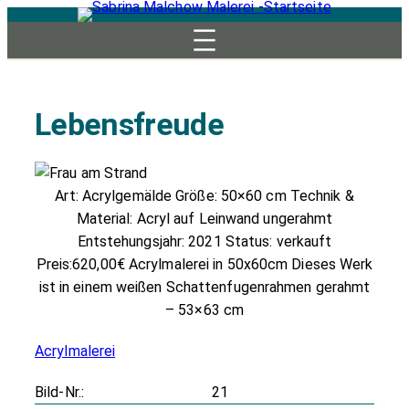
Zum
Inhalt
springen
Lebensfreude
Art: Acrylgemälde Größe: 50×60 cm Technik &
Material: Acryl auf Leinwand ungerahmt
Entstehungsjahr: 2021 Status: verkauft
Preis:620,00€ Acrylmalerei in 50x60cm Dieses Werk
ist in einem weißen Schattenfugenrahmen gerahmt
– 53×63 cm
Acrylmalerei
Bild-Nr.:
21