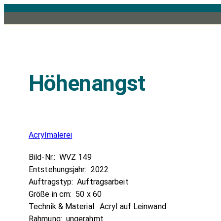
Zum
Inhalt
springen
Höhenangst
Acrylmalerei
Bild-Nr.:
WVZ 149
Entstehungsjahr:
2022
Auftragstyp:
Auftragsarbeit
Größe in cm:
50 x 60
Technik & Material:
Acryl auf Leinwand
Rahmung:
ungerahmt