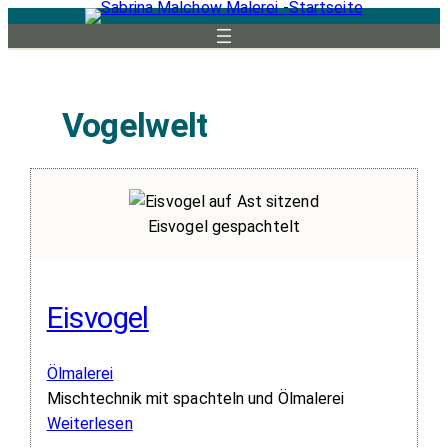
Zum
Inhalt
springen
Vogelwelt
Eisvogel gespachtelt
Eisvogel
Ölmalerei
Mischtechnik mit spachteln und Ölmalerei
:
Weiterlesen
Eisvogel