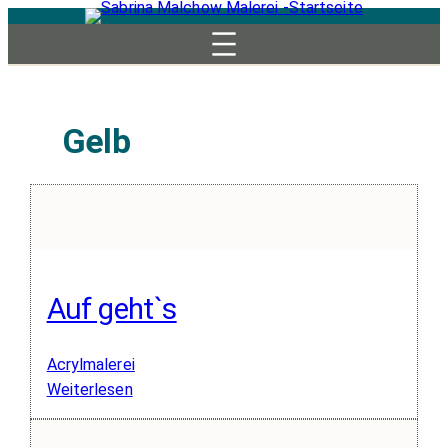
Zum
Inhalt
springen
Gelb
Auf geht`s
Acrylmalerei
:
Weiterlesen
Auf
geht`s